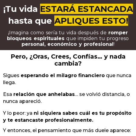
¡Tu vida
ESTARÁ ESTANCADA
hasta que
APLIQUES ESTO!
¡Imagina como sería tu vida después de
romper
bloqueos espirituales
que impiden tu progreso
personal, económico y profesional
!
Pero, ¿Oras, Crees, Confías… y nada
cambia?
Sigues
esperando el milagro financiero
que nunca
llega.
Esa
relación que anhelabas
… se volvió distancia, o
nunca apareció.
Y lo peor: ya
ni siquiera sabes cuál es tu propósito
y te estancaste profesionalmente.
Y entonces, el pensamiento que más duele aparece: