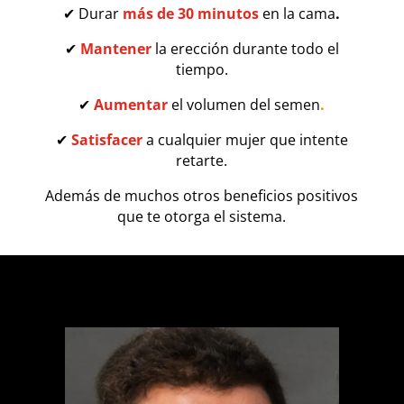
✔
Durar
más de 30 minutos
en la cama
.
✔
Mantener
la erección durante todo el
tiempo.
✔
Aumentar
el volumen del semen
.
✔
Satisfacer
a cualquier mujer que intente
retarte.
Además de muchos otros beneficios positivos
que te otorga el sistema.