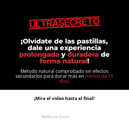
¡Olvídate de las pastillas,
dale una experiencia
prolongada
y
duradera
de
forma natural
!
Método natural comprobado sin efectos
secundarios para durar más en
menos de 15
días
.
¡Mira el video hasta el final!