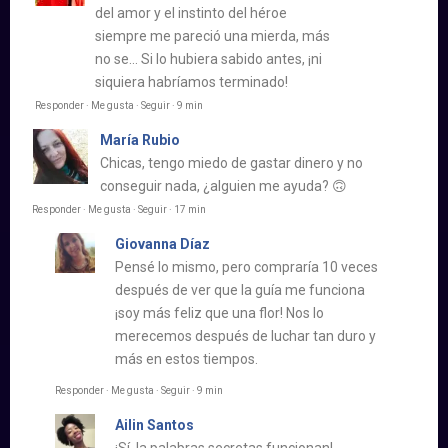
del amor y el instinto del héroe
siempre me pareció una mierda, más
no se… Si lo hubiera sabido antes, ¡ni
siquiera habríamos terminado!
Responder · Me gusta · Seguir · 9 min
María Rubio
Chicas, tengo miedo de gastar dinero y no
conseguir nada, ¿alguien me ayuda? 🙃
Responder · Me gusta · Seguir · 17 min
Giovanna Díaz
Pensé lo mismo, pero compraría 10 veces
después de ver que la guía me funciona
¡soy más feliz que una flor! Nos lo
merecemos después de luchar tan duro y
más en estos tiempos.
Responder · Me gusta · Seguir · 9 min
Ailin Santos​
¡Sí, la palabras secretas funcionan!